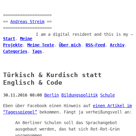
====================
==
Andreas Streim
==
====================
I am a digital resident and this is my ~
Start
.
Meine
Projekte
.
Meine Texte
.
Über mich
.
RSS-Feed
.
Archiv
.
Categories
.
Tags
.
Türkisch & Kurdisch statt
Englisch & Code
30.11.2016 08:08
Berlin
Bildungspolitik
Schule
Eben über Facebook einen Hinweis auf
einen Artikel im
“Tagesspiegel”
bekommen. Fängt ja verheißungsvoll an:
An Berliner Schulen soll das Sprachangebot
ausgebaut werden, das hat sich Rot-Rot-Grün
vorgenommen.