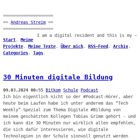
====================
==
Andreas Streim
==
====================
I am a digital resident and this is my ~
Start
.
Meine
Projekte
.
Meine Texte
.
Über mich
.
RSS-Feed
.
Archiv
.
Categories
.
Tags
.
30 Minuten digitale Bildung
09.03.2024 00:55
Bitkom
Schule
Podcast
Ich bin eigentlich nicht so der #Podcast-Hörer, aber
heute beim Laufen habe ich unter anderem das “Tech
Weekly”-Spezial zum Thema Digitale #Bildung von
meinem geschätzten Kollegen Tobias Grimm gehört - und
ich kann die 30 Minuten nur wirklich allen empfehlen,
die sich dafür interessieren, wie digitale
Technologien in der Schule sinnvoll genutzt werden