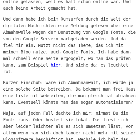
online gelassen, weil es halt schon online war. Und
auch keine Arbeit gemacht hat.
Und dann habe ich beim Rumsurfen durch die Welt der
digitalen Nachrichten eine Meldung gelesen über eine
Abmahnwelle wegen der Benutzung von Google Fonts, die
von den Google Servern nachgeladen werden. Und da
fiel mir ein: Nutzt nicht das Theme, das ich mit
meinem Blog nutze, auch Google Fonts. Ich habe dann
mal schnell eine Seite ergoogelt, wo man das prüfen
kann, zum Beispiel
hier
. Und siehe da: es leuchtet
rot.
Kurzer Einschub: Wäre ich Abmahnanwalt, ich würde ja
eine solche Seite betreiben. Da bekommt man frei Haus
eine Liste mit Webseiten, die man gleich mal abmahnen
kann. Eventuell könnte man das sogar automatisieren?
Naja, auf jeden Fall dachte ich mir: nimmst Du die
Fonts raus. Oder hostest sie lokal. Das liest sich
aber leider leichter als es sich umsetzen lässt, vor
allem wenn man sich doch länger nicht mehr mit seiner
Blogsoftware beschäftigt hat. Wechsle ich halt das