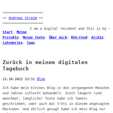
====================
==
Andreas Streim
==
====================
I am a digital resident and this is my ~
Start
.
Meine
Projekte
.
Meine Texte
.
Über mich
.
RSS-Feed
.
Archiv
.
Categories
.
Tags
.
Zurück in meinem digitalen
Tagebuch
22.10.2022 22:51
Blog
Ich habe mein kleines Blog in den vergangenen Monaten
und Jahren schlecht behandelt. Statt längere (und
manchmal: längliche) Texte habe ich Tweets
geschrieben, oder auch mal Tröts in diesem angesagten
Mastodon. Und ehrlich gesagt habe ich mein Blog nur